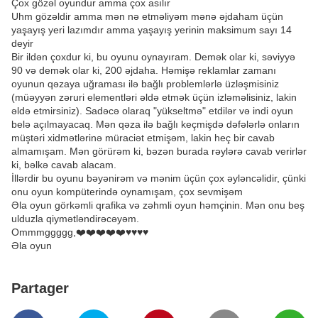
Çox gözəl oyundur amma çox asılır
Uhm gözəldir amma mən nə etməliyəm mənə əjdaham üçün
yaşayış yeri lazımdır amma yaşayış yerinin maksimum sayı 14
deyir
Bir ildən çoxdur ki, bu oyunu oynayıram. Demək olar ki, səviyyə
90 və demək olar ki, 200 əjdaha. Həmişə reklamlar zamanı
oyunun qəzaya uğraması ilə bağlı problemlərlə üzləşmisiniz
(müəyyən zəruri elementləri əldə etmək üçün izləməlisiniz, lakin
əldə etmirsiniz). Sadəcə olaraq "yükseltmə" etdilər və indi oyun
belə açılmayacaq. Mən qəza ilə bağlı keçmişdə dəfələrlə onların
müştəri xidmətlərinə müraciət etmişəm, lakin heç bir cavab
almamışam. Mən görürəm ki, bəzən burada rəylərə cavab verirlər
ki, bəlkə cavab alacam.
İllərdir bu oyunu bəyənirəm və mənim üçün çox əyləncəlidir, çünki
onu oyun kompüterində oynamışam, çox sevmişəm
Əla oyun görkəmli qrafika və zəhmli oyun həmçinin. Mən onu beş
ulduzla qiymətləndirəcəyəm.
Ommmggggg,❤️❤️❤️❤️❤️♥️♥️♥️♥️
Əla oyun
Partager