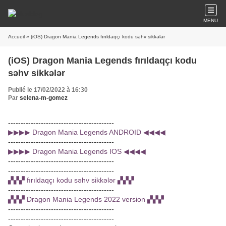
MENU
Accueil
» (iOS) Dragon Mania Legends fırıldaqçı kodu səhv sikkələr
(iOS) Dragon Mania Legends fırıldaqçı kodu
səhv sikkələr
Publié le 17/02/2022 à 16:30
Par
selena-m-gomez
------------------------------------------
▶▶▶▶ Dragon Mania Legends ANDROID ◀◀◀◀
------------------------------------------
▶▶▶▶ Dragon Mania Legends IOS ◀◀◀◀
------------------------------------------
------------------------------------------
▞▞▞ fırıldaqçı kodu səhv sikkələr ▞▞▞
------------------------------------------
▞▞▞ Dragon Mania Legends 2022 version ▞▞▞
------------------------------------------
------------------------------------------