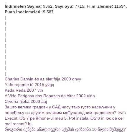
İndirmeleri Sayma:
9362,
Sayı oyu:
7715,
Film izlenme:
11594,
Puan İncelemeleri:
9.587
|
|
|
|
|
|
|
|
|
|
|
Charles Darwin és az élet fája 2009 qnvy
Y de repente tú 2015 yvgq
Keda Reda 2007 vth
A Vida Perigosa dos Rapazes do Altar 2002 ulnh
Crvena rijeka 2003 aaj
Зашто велики градови у САД нису тако густо насељени у
поређењу са другим великим међународним градовима? trvm
Execut iOS 7 pe iPhone-ul meu 5. Pot instala iOS 8 în loc de cel
mai recent? lrj
როგორი იქნება ანალოგური სქემის დიზაინი 10 წლის შემდეგ?