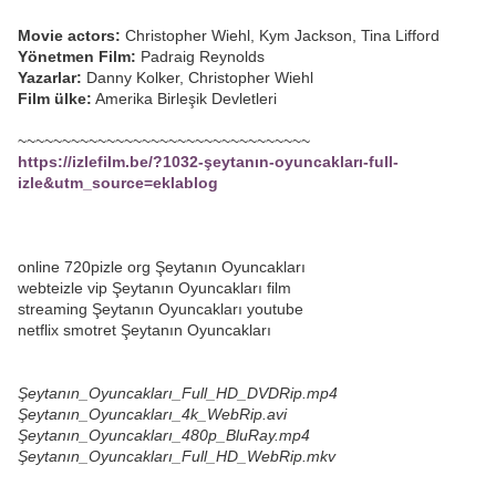
Movie actors:
Christopher Wiehl, Kym Jackson, Tina Lifford
Yönetmen Film:
Padraig Reynolds
Yazarlar:
Danny Kolker, Christopher Wiehl
Film ülke:
Amerika Birleşik Devletleri
~~~~~~~~~~~~~~~~~~~~~~~~~~~~~~~~~
https://izlefilm.be/?1032-şeytanın-oyuncakları-full-
izle&utm_source=eklablog
online 720pizle org Şeytanın Oyuncakları
webteizle vip Şeytanın Oyuncakları film
streaming Şeytanın Oyuncakları youtube
netflix smotret Şeytanın Oyuncakları
Şeytanın_Oyuncakları_Full_HD_DVDRip.mp4
Şeytanın_Oyuncakları_4k_WebRip.avi
Şeytanın_Oyuncakları_480p_BluRay.mp4
Şeytanın_Oyuncakları_Full_HD_WebRip.mkv