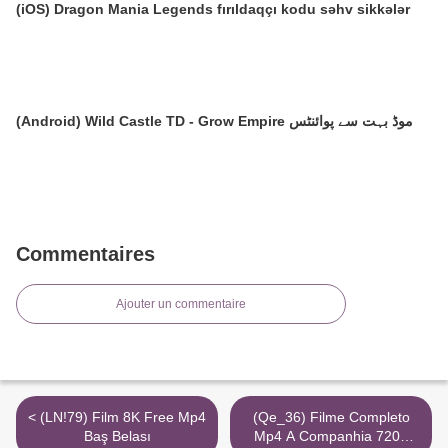
(iOS) Dragon Mania Legends fırıldaqçı kodu səhv sikkələr
(Android) Wild Castle TD - Grow Empire موڈ بہت سے پوائنٹس
Commentaires
Ajouter un commentaire
< (LN!79) Film 8K Free Mp4
(Qe_36) Filme Completo
Baş Belası
Mp4 A Companhia 720P